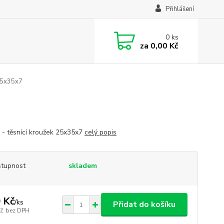
Přihlášení
0
ks
za
0,00 Kč
25x35x7
 - těsnící kroužek 25x35x7
celý popis
tupnost
skladem
 Kč
/
ks
Přidat do košíku
Kč
bez DPH