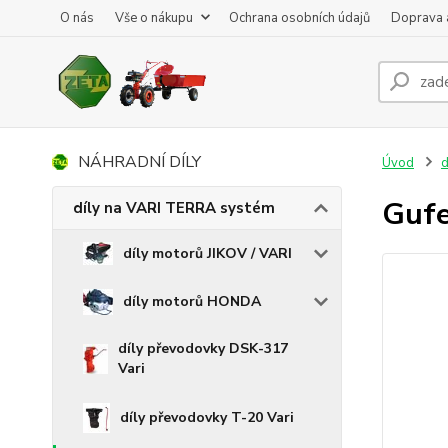
O nás
Vše o nákupu
Ochrana osobních údajů
Doprava 
NÁHRADNÍ DÍLY
Úvod
d
Gufe
díly na VARI TERRA systém
díly motorů JIKOV / VARI
díly motorů HONDA
díly převodovky DSK-317
Vari
díly převodovky T-20 Vari