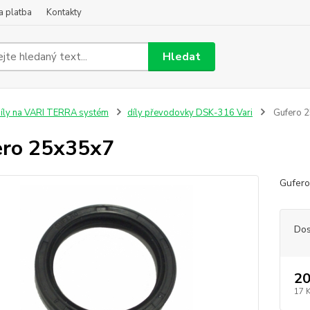
a platba
Kontakty
Hledat
íly na VARI TERRA systém
díly převodovky DSK-316 Vari
Gufero 
ro 25x35x7
Gufero
Dos
20
17 