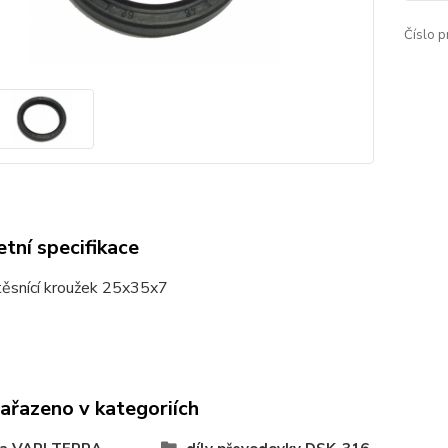
Číslo p
tní specifikace
těsnící kroužek 25x35x7
zařazeno v kategoriích