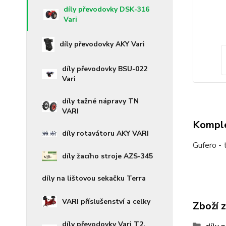
díly převodovky DSK-316
Vari
díly převodovky AKY Vari
díly převodovky BSU-022
Vari
díly tažné nápravy TN
VARI
Komple
díly rotavátoru AKY VARI
Gufero - 
díly žacího stroje AZS-345
díly na lištovou sekačku Terra
VARI příslušenství a celky
Zboží 
díly převodovky Vari T2,