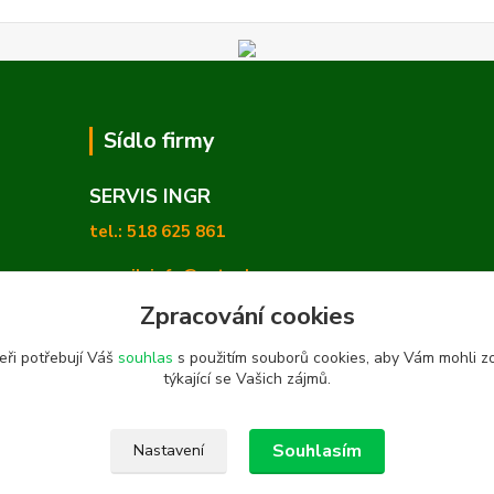
Sídlo firmy
SERVIS INGR
tel.: 518 625 861
e-mail: info@zetashop.cz
Zpracování cookies
Mgr. Olga Hradilová, Ph. D.
eři potřebují Váš
souhlas
s použitím souborů cookies, aby Vám mohli z
Skoronice 169, Vlkoš 696 41
týkající se Vašich zájmů.
Souhlasím
Nastavení