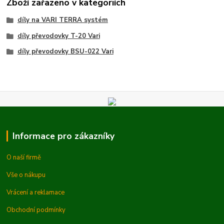
Zboží zařazeno v kategoriích
díly na VARI TERRA systém
díly převodovky T-20 Vari
díly převodovky BSU-022 Vari
Informace pro zákazníky
O naší firmě
Vše o nákupu
Vrácení a reklamace
Obchodní podmínky