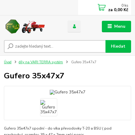
0
ks
za
0,00 Kč
Menu
Hledat
Úvod
díly na VARI TERRA systém
Gufero 35x47x7
Gufero 35x47x7
Gufero 35x47x7 spodní - do víka převodovky T-20 a BSU ( pod
prachovku). rozměry: 35 x 47 x 7mm
celý popis