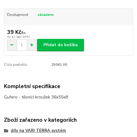
Dostupnost
skladem
39 Kč
/
ks
32 Kč
bez DPH
Přidat do košíku
Číslo produktu:
25061.00
Kompletní specifikace
Gufero - těsnící kroužek 36x55x8
Zboží zařazeno v kategoriích
díly na VARI TERRA systém