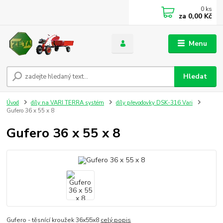
0
ks
za
0,00 Kč
Menu
Hledat
Úvod
díly na VARI TERRA systém
díly převodovky DSK-316 Vari
Gufero 36 x 55 x 8
Gufero 36 x 55 x 8
Gufero - těsnící kroužek 36x55x8
celý popis