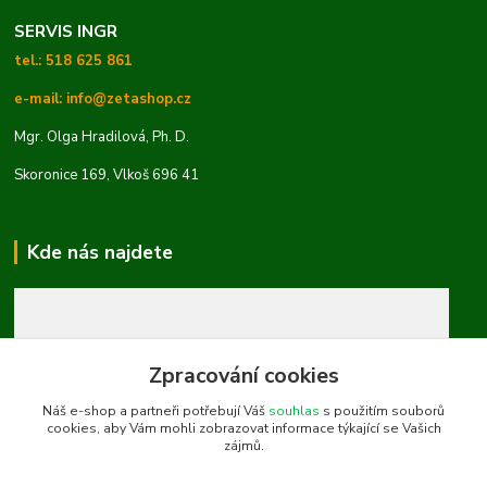
SERVIS INGR
tel.: 518 625 861
e-mail: info@zetashop.cz
Mgr. Olga Hradilová, Ph. D.
Skoronice 169, Vlkoš 696 41
Kde nás najdete
Zpracování cookies
Náš e-shop a partneři potřebují Váš
souhlas
s použitím souborů
cookies, aby Vám mohli zobrazovat informace týkající se Vašich
zájmů.