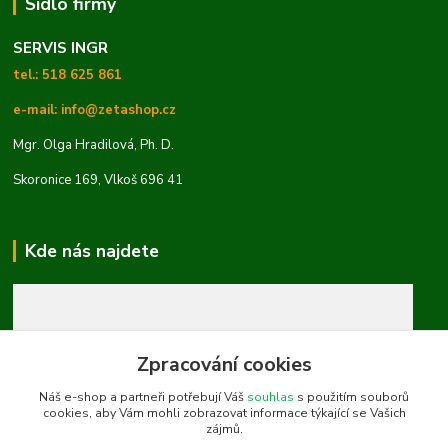
Sídlo firmy
SERVIS INGR
tel.: 518 625 861
e-mail: info@zetashop.cz
Mgr. Olga Hradilová, Ph. D.
Skoronice 169, Vlkoš 696 41
Kde nás najdete
Zpracování cookies
Náš e-shop a partneři potřebují Váš
souhlas
s použitím souborů
cookies, aby Vám mohli zobrazovat informace týkající se Vašich
zájmů.