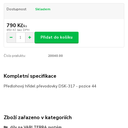
Dostupnost
Skladem
790 Kč
/
ks
653 Kč
bez DPH
Přidat do košíku
Číslo produktu:
20040.00
Kompletní specifikace
Předlohový hřídel převodovky DSK-317 - pozice 44
Zboží zařazeno v kategoriích
díly na VARI TERRA systém