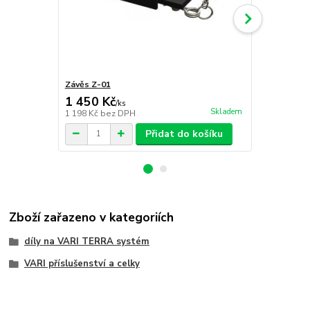
Závěs Z-01
Závěs Z-02
1 450 Kč
1 450 Kč
/
ks
Skladem
1 198 Kč
bez DPH
1 198 Kč
bez
Přidat do košíku
Zboží zařazeno v kategoriích
díly na VARI TERRA systém
VARI příslušenství a celky