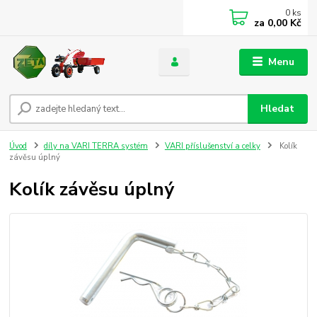
0
ks
za
0,00 Kč
Menu
Hledat
Úvod
díly na VARI TERRA systém
VARI příslušenství a celky
Kolík
závěsu úplný
Kolík závěsu úplný