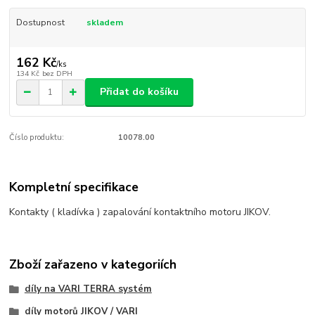
Dostupnost
skladem
162 Kč
/
ks
134 Kč
bez DPH
Přidat do košíku
Číslo produktu:
10078.00
Kompletní specifikace
Kontakty ( kladívka ) zapalování kontaktního motoru JIKOV.
Zboží zařazeno v kategoriích
díly na VARI TERRA systém
díly motorů JIKOV / VARI