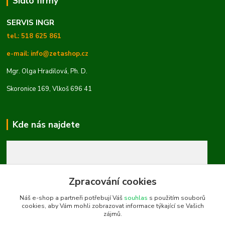
Sídlo firmy
SERVIS INGR
tel.: 518 625 861
e-mail: info@zetashop.cz
Mgr. Olga Hradilová, Ph. D.
Skoronice 169, Vlkoš 696 41
Kde nás najdete
Zpracování cookies
Náš e-shop a partneři potřebují Váš
souhlas
s použitím souborů
cookies, aby Vám mohli zobrazovat informace týkající se Vašich
zájmů.