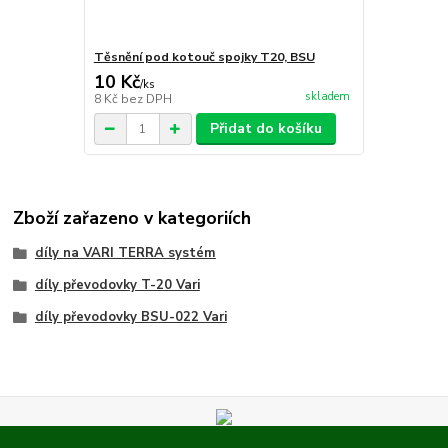
Těsnění pod kotouč spojky T20, BSU
10 Kč
/
ks
skladem
8 Kč
bez DPH
Přidat do košíku
Zboží zařazeno v kategoriích
díly na VARI TERRA systém
díly převodovky T-20 Vari
díly převodovky BSU-022 Vari