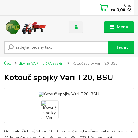
0
ks
za
0,00 Kč
Menu
Hledat
Úvod
díly na VARI TERRA systém
Kotouč spojky Vari T20, BSU
Kotouč spojky Vari T20, BSU
Originální číslo výrobce 110003. Kotouč spojky převodovky T-20 - pozice
44, kotouč je vhodný i na převodovku BSU-022. Před montáží