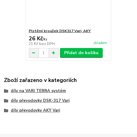
Plstěný kroužek DSK317 Vari, AKY
26 Kč
/
ks
skladem
21 Kč
bez DPH
Přidat do košíku
Zboží zařazeno v kategoriích
díly na VARI TERRA systém
díly převodovky DSK-317 Vari
díly převodovky AKY Vari