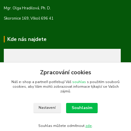
Mgr. Olga Hradilová, Ph. D.
Skoronice 169, Vlkoš 696 41
Kde nás najdete
Zpracování cookies
Náš e-shop a partneři potřebují Váš
souhlas
s použitím souborů
cookies, aby Vám mohli zobrazovat informace týkající se Vašich
zájmů.
Souhlasím
Nastavení
Souhlas můžete odmítnout
zde
.
Vytvořeno na
Eshop-rychle.cz