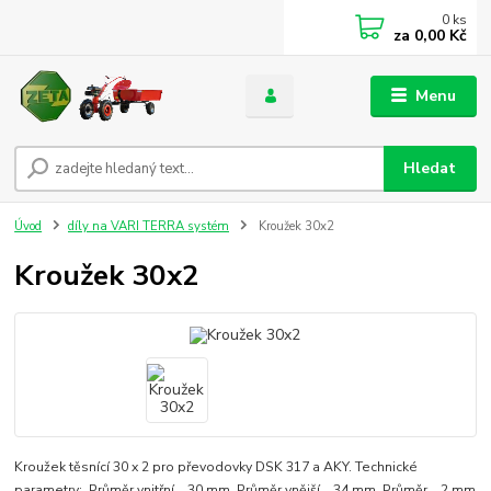
0
ks
za
0,00 Kč
Menu
Hledat
Úvod
díly na VARI TERRA systém
Kroužek 30x2
Kroužek 30x2
Kroužek těsnící 30 x 2 pro převodovky DSK 317 a AKY. Technické
parametry: Průměr vnitřní 30 mm Průměr vnější 34 mm Průměr 2 mm