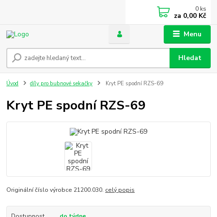
0
ks
za
0,00 Kč
Menu
Hledat
Úvod
díly pro bubnové sekačky
Kryt PE spodní RZS-69
Kryt PE spodní RZS-69
Originální číslo výrobce 21200.030.
celý popis
Dostupnost
do týdne