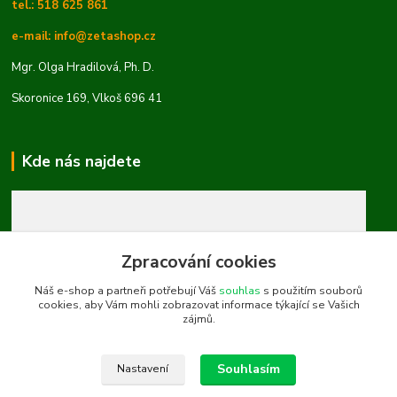
tel.: 518 625 861
e-mail: info@zetashop.cz
Mgr. Olga Hradilová, Ph. D.
Skoronice 169, Vlkoš 696 41
Kde nás najdete
Zpracování cookies
Náš e-shop a partneři potřebují Váš
souhlas
s použitím souborů
cookies, aby Vám mohli zobrazovat informace týkající se Vašich
zájmů.
Souhlasím
Nastavení