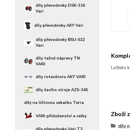
díly převodovky DSK-316
Vari
díly převodovky AKY Vari
díly převodovky BSU-022
Vari
Komple
díly tažné nápravy TN
VARI
Ložisko 
díly rotavátoru AKY VARI
díly žacího stroje AZS-345
díly na lištovou sekačku Terra
Zboží 
VARI příslušenství a celky
díly 
díly převodovky Vari T2,