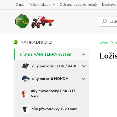
O nás
Vše o nákupu
Ochrana osobních údajů
Doprava 
NÁHRADNÍ DÍLY
Úvod
d
Loži
díly na VARI TERRA systém
díly motorů JIKOV / VARI
díly motorů HONDA
díly převodovky DSK-317
Vari
díly převodovky T-20 Vari