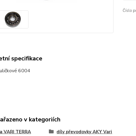
Číslo p
tní specifikace
kuličkové 6004
zařazeno v kategoriích
na VARI TERRA
díly převodovky AKY Vari