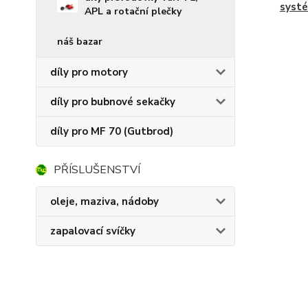
syst
APL a rotační plečky
náš bazar
díly pro motory
díly pro bubnové sekačky
díly pro MF 70 (Gutbrod)
PŘÍSLUŠENSTVÍ
oleje, maziva, nádoby
zapalovací svíčky