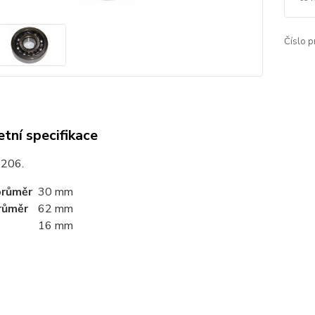
Číslo p
tní specifikace
6206.
průměr
30 mm
růměr
62 mm
16 mm