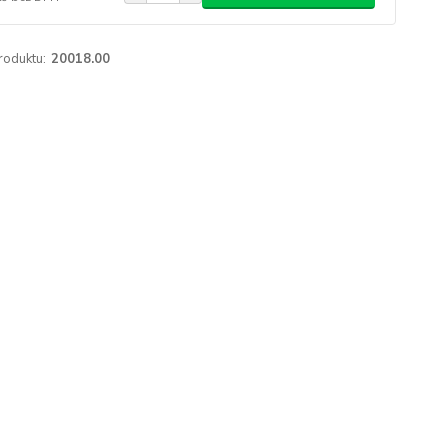
roduktu:
20018.00