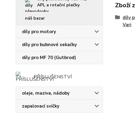
Zboží 
APL a rotační plečky
díly 
náš bazar
Vari
díly pro motory
díly pro bubnové sekačky
díly pro MF 70 (Gutbrod)
PŘÍSLUŠENSTVÍ
oleje, maziva, nádoby
zapalovací svíčky