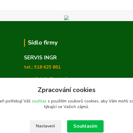
Sídlo firmy
SERVIS INGR
tel.: 518 625 861
e-mail: info@zetashop.cz
Zpracování cookies
Mgr. Olga Hradilová, Ph. D.
eři potřebují Váš
souhlas
s použitím souborů cookies, aby Vám mohli z
Skoronice 169, Vlkoš 696 41
týkající se Vašich zájmů.
Souhlasím
Nastavení