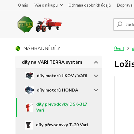
O nás
Vše o nákupu
Ochrana osobních údajů
Doprava 
NÁHRADNÍ DÍLY
Úvod
d
Loži
díly na VARI TERRA systém
díly motorů JIKOV / VARI
díly motorů HONDA
díly převodovky DSK-317
Vari
díly převodovky T-20 Vari