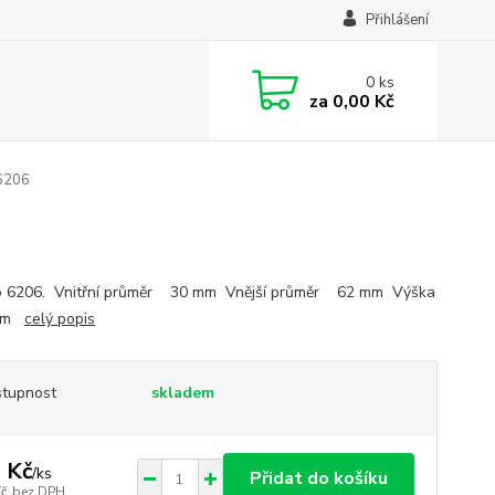
Přihlášení
0
ks
za
0,00 Kč
6206
o 6206. Vnitřní průměr 30 mm Vnější průměr 62 mm Výška
mm
celý popis
tupnost
skladem
 Kč
/
ks
Přidat do košíku
Kč
bez DPH