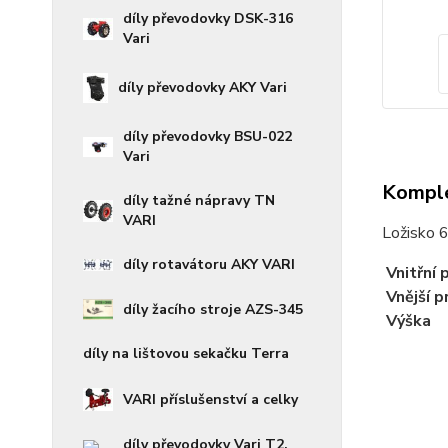
díly převodovky DSK-316
Vari
díly převodovky AKY Vari
díly převodovky BSU-022
Vari
Komple
díly tažné nápravy TN
VARI
Ložisko 
díly rotavátoru AKY VARI
Vnitřní 
Vnější p
díly žacího stroje AZS-345
Výška
díly na lištovou sekačku Terra
VARI příslušenství a celky
díly převodovky Vari T2,