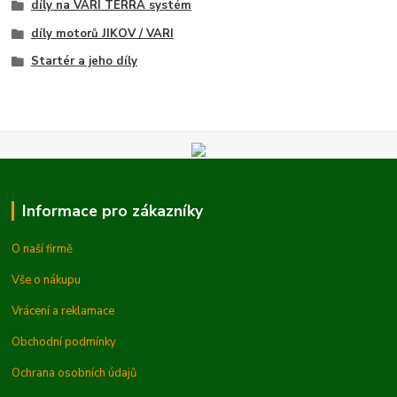
díly na VARI TERRA systém
díly motorů JIKOV / VARI
Startér a jeho díly
Informace pro zákazníky
O naší firmě
Vše o nákupu
Vrácení a reklamace
Obchodní podmínky
Ochrana osobních údajů