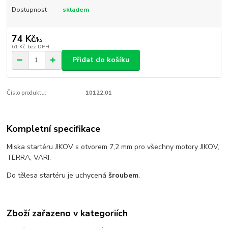
Dostupnost
skladem
74 Kč
/
ks
61 Kč
bez DPH
Přidat do košíku
Číslo produktu:
10122.01
Kompletní specifikace
Miska startéru JIKOV s otvorem 7,2 mm pro všechny motory JIKOV,
TERRA, VARI.
Do tělesa startéru je uchycená
šroubem
.
Zboží zařazeno v kategoriích