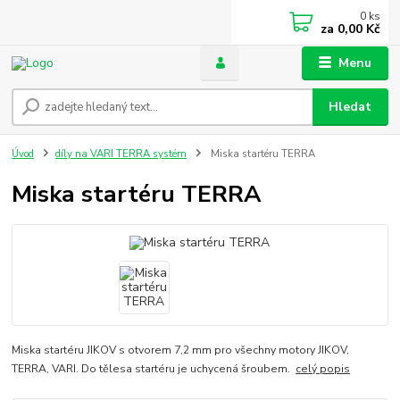
0
ks
za
0,00 Kč
Menu
Hledat
Úvod
díly na VARI TERRA systém
Miska startéru TERRA
Miska startéru TERRA
Miska startéru JIKOV s otvorem 7,2 mm pro všechny motory JIKOV,
TERRA, VARI. Do tělesa startéru je uchycená šroubem.
celý popis