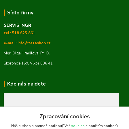
Sídlo firmy
SERVIS INGR
tel.: 518 625 861
e-mail: info@zetashop.cz
Mgr. Olga Hradilová, Ph. D.
Skoronice 169, Vlkoš 696 41
Kde nás najdete
Zpracování cookies
Náš e-shop a partneři potřebují Váš
souhlas
s použitím souborů