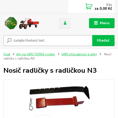
0
ks
za
0,00 Kč
Menu
Hledat
Úvod
díly na VARI TERRA systém
VARI příslušenství a celky
Nosič
radličky s radličkou N3
Nosič radličky s radličkou N3