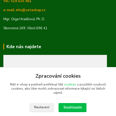
tel.: 518 625 861
e-mail: info@zetashop.cz
Mgr. Olga Hradilová, Ph. D.
Skoronice 169, Vlkoš 696 41
Kde nás najdete
Zpracování cookies
Náš e-shop a partneři potřebují Váš
souhlas
s použitím souborů
cookies, aby Vám mohli zobrazovat informace týkající se Vašich
zájmů.
Souhlasím
Nastavení