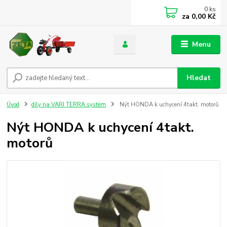
0
ks
za
0,00 Kč
Menu
Hledat
Úvod
díly na VARI TERRA systém
Nýt HONDA k uchycení 4takt. motorů
Nýt HONDA k uchycení 4takt.
motorů