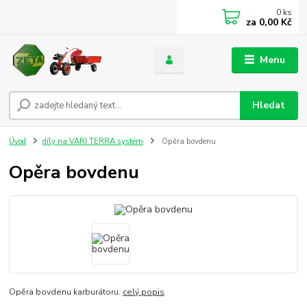
0
ks
za
0,00 Kč
Menu
Hledat
Úvod
díly na VARI TERRA systém
Opěra bovdenu
Opěra bovdenu
Opěra bovdenu karburátoru.
celý popis