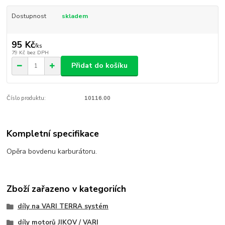
Dostupnost
skladem
95 Kč
/
ks
79 Kč
bez DPH
Přidat do košíku
Číslo produktu:
10116.00
Kompletní specifikace
Opěra bovdenu karburátoru.
Zboží zařazeno v kategoriích
díly na VARI TERRA systém
díly motorů JIKOV / VARI