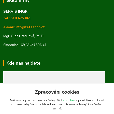
Sídlo firmy
SERVIS INGR
tel.: 518 625 861
e-mail: info@zetashop.cz
Mgr. Olga Hradilová, Ph. D.
Skoronice 169, Vlkoš 696 41
Kde nás najdete
Zpracování cookies
Náš e-shop a partneři potřebují Váš
souhlas
s použitím souborů
cookies, aby Vám mohli zobrazovat informace týkající se Vašich
zájmů.