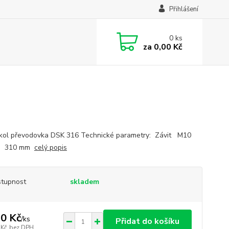
Přihlášení
0
ks
za
0,00 Kč
kol převodovka DSK 316 Technické parametry: Závit M10
a 310 mm
celý popis
tupnost
skladem
0 Kč
/
ks
Přidat do košíku
 Kč
bez DPH