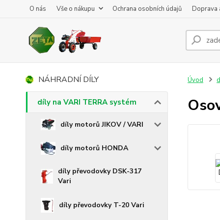
O nás
Vše o nákupu
Ochrana osobních údajů
Doprava 
NÁHRADNÍ DÍLY
Úvod
d
Osov
díly na VARI TERRA systém
díly motorů JIKOV / VARI
díly motorů HONDA
díly převodovky DSK-317
Vari
díly převodovky T-20 Vari