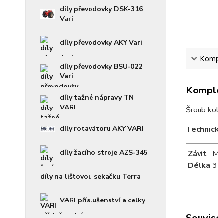
díly převodovky DSK-316
Vari
díly převodovky AKY Vari
Kompl
díly převodovky BSU-022
Vari
Komple
díly tažné nápravy TN
VARI
Šroub ko
díly rotavátoru AKY VARI
Technic
díly žacího stroje AZS-345
Závit
M
Délka
3
díly na lištovou sekačku Terra
VARI příslušenství a celky
Souvise