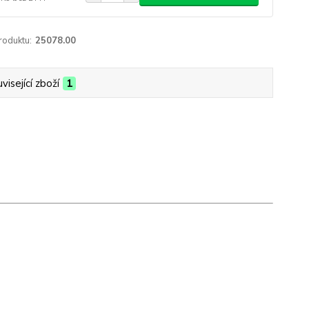
roduktu:
25078.00
visející zboží
1