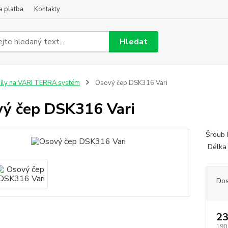
a platba
Kontakty
Hledat
íly na VARI TERRA systém
Osový čep DSK316 Vari
ý čep DSK316 Vari
Šroub 
Délk
Dos
23
190