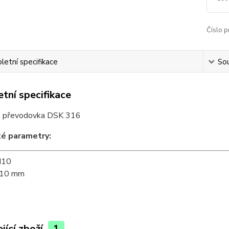
Číslo p
etní specifikace
Sou
tní specifikace
l převodovka DSK 316
ké para
metry:
10
10 mm
jící zboží
1