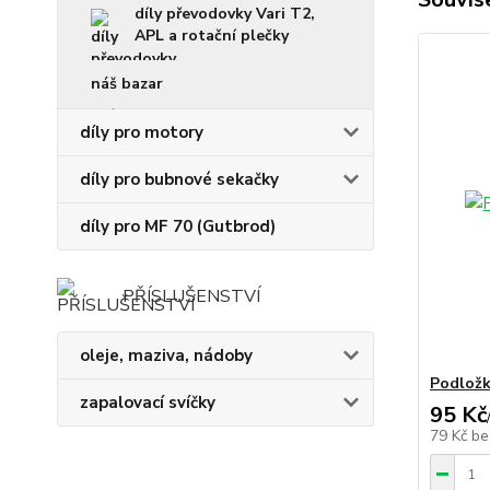
díly převodovky Vari T2,
APL a rotační plečky
náš bazar
díly pro motory
díly pro bubnové sekačky
díly pro MF 70 (Gutbrod)
PŘÍSLUŠENSTVÍ
oleje, maziva, nádoby
Podložk
zapalovací svíčky
95 Kč
79 Kč
be