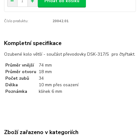
Přidat do košíku
Číslo produktu:
20042.01
Kompletní specifikace
Ozubené kolo větší - součást převodovky DSK-317/S pro čtyřtakt.
Průměr vnější
74 mm
Průměr otvoru
18 mm
Počet zubů
34
Délka
10 mm přes osazení
Poznámka
klínek 6 mm
Zboží zařazeno v kategoriích