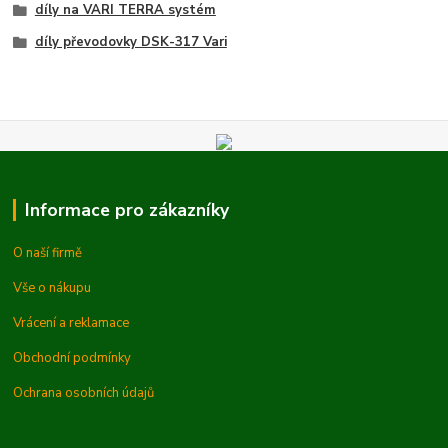
díly na VARI TERRA systém
díly převodovky DSK-317 Vari
Informace pro zákazníky
O naší firmě
Vše o nákupu
Vrácení a reklamace
Obchodní podmínky
Ochrana osobních údajů