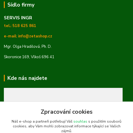
Sídlo firmy
SERVIS INGR
tel.: 518 625 861
e-mail: info@zetashop.cz
Mgr. Olga Hradilová, Ph. D.
Skoronice 169, Vlkoš 696 41
Kde nás najdete
Zpracování cookies
Náš e-shop a partneři potřebují Váš
souhlas
s použitím souborů
cookies, aby Vám mohli zobrazovat informace týkající se Vašich
zájmů.