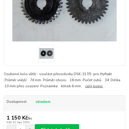
Ozubené kolo větší - součást převodovky DSK-317/S pro čtyřtakt.
Průměr vnější 74 mm Průměr otvoru 18 mm Počet zubů 34 Délka
10 mm přes osazení Poznámka klínek 6 mm
celý popis
Dostupnost
skladem
1 150 Kč
/
ks
950 Kč
bez DPH