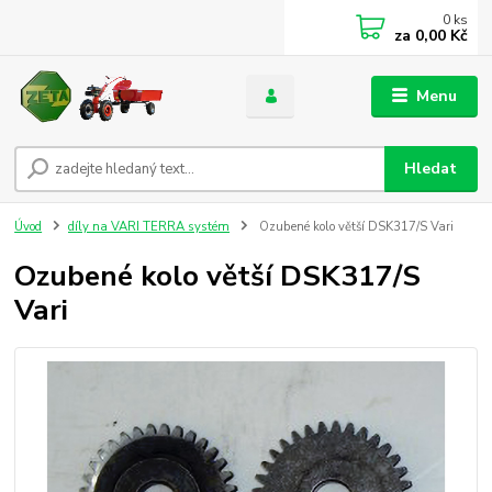
0
ks
za
0,00 Kč
Menu
Hledat
Úvod
díly na VARI TERRA systém
Ozubené kolo větší DSK317/S Vari
Ozubené kolo větší DSK317/S
Vari