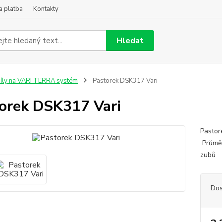
a platba
Kontakty
Hledat
íly na VARI TERRA systém
Pastorek DSK317 Vari
orek DSK317 Vari
Pastor
Průměr
zubů 
Dos