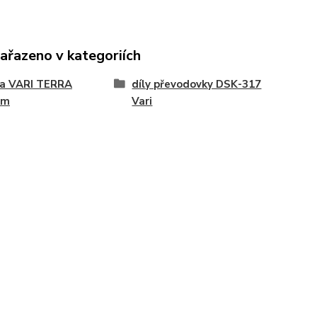
zařazeno v kategoriích
na VARI TERRA
díly převodovky DSK-317
ém
Vari