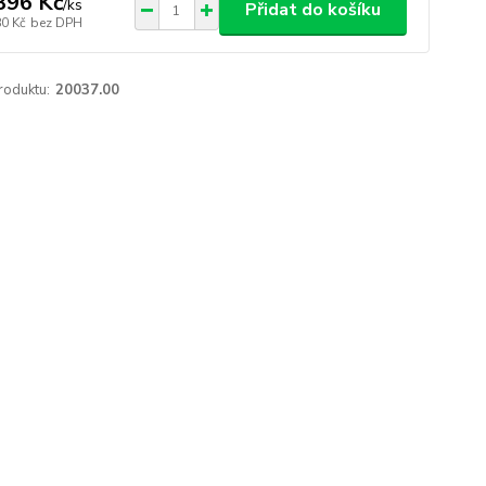
396 Kč
/
ks
Přidat do košíku
80 Kč
bez DPH
roduktu:
20037.00