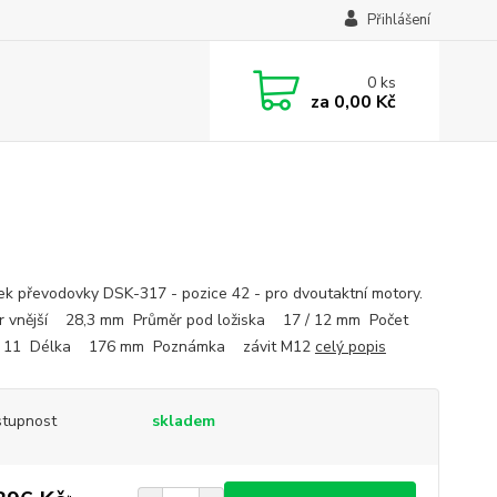
Přihlášení
0
ks
za
0,00 Kč
ek převodovky DSK-317 - pozice 42 - pro dvoutaktní motory.
 vnější 28,3 mm Průměr pod ložiska 17 / 12 mm Počet
11 Délka 176 mm Poznámka závit M12
celý popis
tupnost
skladem