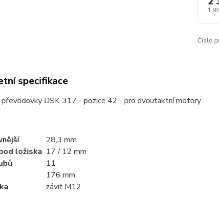
2 
1 9
Číslo p
tní specifikace
 převodovky DSK-317 - pozice 42 - pro dvoutaktní motory.
nější
28,3 mm
pod ložiska
17 / 12 mm
ubů
11
176 mm
ka
závit M12