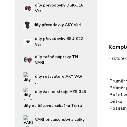
díly převodovky DSK-316
Vari
díly převodovky AKY Vari
díly převodovky BSU-022
Vari
Komple
díly tažné nápravy TN
Pastorek
VARI
díly rotavátoru AKY VARI
Průměr v
Průměr 
díly žacího stroje AZS-345
Počet z
Délka
díly na lištovou sekačku Terra
Poznám
VARI příslušenství a celky