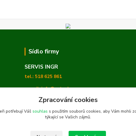
Sídlo firmy
SERVIS INGR
tel.: 518 625 861
e-mail: info@zetashop.cz
Zpracování cookies
Mgr. Olga Hradilová, Ph. D.
eři potřebují Váš
souhlas
s použitím souborů cookies, aby Vám mohli z
Skoronice 169, Vlkoš 696 41
týkající se Vašich zájmů.