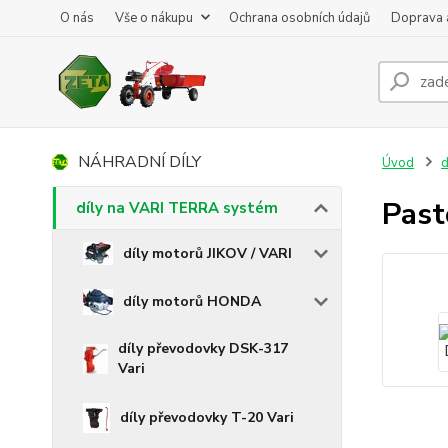
O nás
Vše o nákupu
Ochrana osobních údajů
Doprava 
NÁHRADNÍ DÍLY
Úvod
d
Past
díly na VARI TERRA systém
díly motorů JIKOV / VARI
díly motorů HONDA
díly převodovky DSK-317
Vari
díly převodovky T-20 Vari