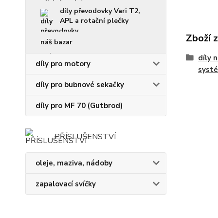
díly převodovky Vari T2,
APL a rotační plečky
Zboží 
náš bazar
díly 
díly pro motory
syst
díly pro bubnové sekačky
díly pro MF 70 (Gutbrod)
PŘÍSLUŠENSTVÍ
oleje, maziva, nádoby
zapalovací svíčky