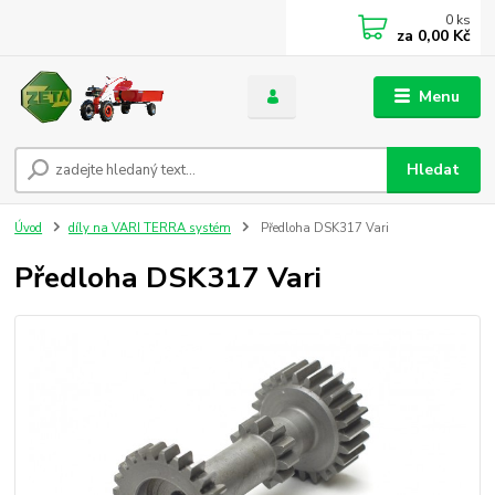
0
ks
za
0,00 Kč
Menu
Hledat
Úvod
díly na VARI TERRA systém
Předloha DSK317 Vari
Předloha DSK317 Vari