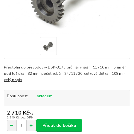
Předloha do převodovky DSK-317 . průměr vnější 51 / 56 mm průměr
pod ložiska 32 mm počet zubů 24 / 11 / 26 celková délka 108 mm
celý popis
Dostupnost
skladem
2 710 Kč
/
ks
2 240 Kč
bez DPH
Přidat do košíku