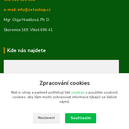
e-mail: info@zetashop.cz
Mgr. Olga Hradilová, Ph. D.
Skoronice 169, Vlkoš 696 41
Kde nás najdete
Zpracování cookies
Náš e-shop a partneři potřebují Váš
souhlas
s použitím souborů
cookies, aby Vám mohli zobrazovat informace týkající se Vašich
zájmů.
Souhlasím
Nastavení