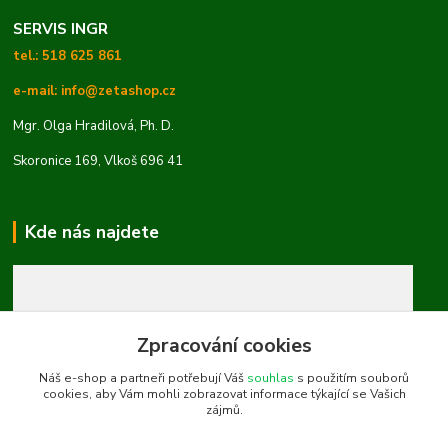
SERVIS INGR
tel.: 518 625 861
e-mail: info@zetashop.cz
Mgr. Olga Hradilová, Ph. D.
Skoronice 169, Vlkoš 696 41
Kde nás najdete
Zpracování cookies
Náš e-shop a partneři potřebují Váš
souhlas
s použitím souborů
cookies, aby Vám mohli zobrazovat informace týkající se Vašich
zájmů.