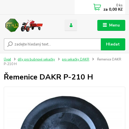
0
ks
za
0,00 Kč
Menu
Hledat
Úvod
díly pro bubnové sekačky
pro sekačky DAKR
Řemenice DAKR
P-210 H
Řemenice DAKR P-210 H