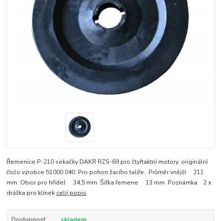
Řemenice P-210 sekačky DAKR RZS-69 pro čtyřtaktní motory. originální
číslo výrobce 51000.040. Pro pohon žacího talíře. Průměr vnější 211
mm Otvor pro hřídel 34,5 mm Šířka řemene 13 mm Poznámka 2 x
drážka pro klínek
celý popis
Dostupnost
skladem