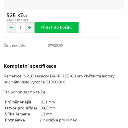
525 Kč
/
ks
434 Kč
bez DPH
Přidat do košíku
Číslo produktu:
37023.00
Kompletní specifikace
Řemenice P-210 sekačky DAKR RZS-69 pro čtyřtaktní motory.
originální číslo výrobce 51000.040.
Pro pohon žacího talíře.
Průměr vnější
211 mm
Otvor pro hřídel
34,5 mm
Šířka řemene
13 mm
Poznámka
2 x drážka pro klínek