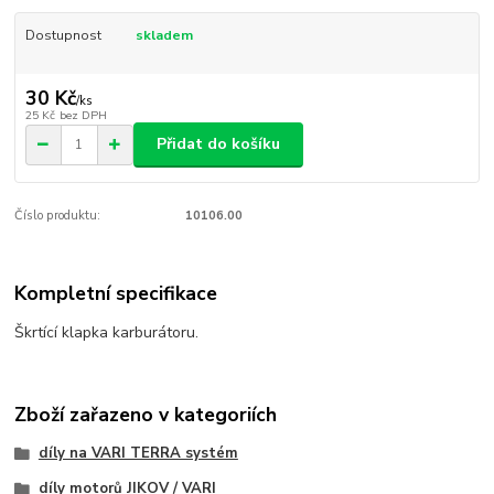
Dostupnost
skladem
30 Kč
/
ks
25 Kč
bez DPH
Přidat do košíku
Číslo produktu:
10106.00
Kompletní specifikace
Škrtící klapka karburátoru.
Zboží zařazeno v kategoriích
díly na VARI TERRA systém
díly motorů JIKOV / VARI