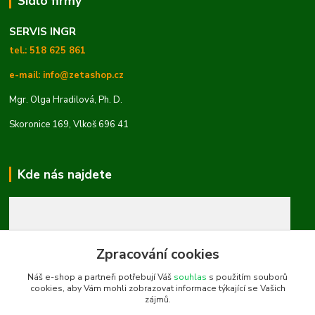
Sídlo firmy
SERVIS INGR
tel.: 518 625 861
e-mail: info@zetashop.cz
Mgr. Olga Hradilová, Ph. D.
Skoronice 169, Vlkoš 696 41
Kde nás najdete
Zpracování cookies
Náš e-shop a partneři potřebují Váš
souhlas
s použitím souborů
cookies, aby Vám mohli zobrazovat informace týkající se Vašich
zájmů.