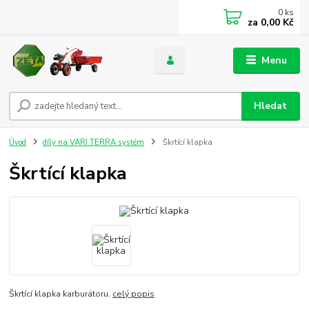
0
ks
za
0,00 Kč
Menu
Hledat
Úvod
díly na VARI TERRA systém
Škrtící klapka
Škrtící klapka
Škrtící klapka karburátoru.
celý popis