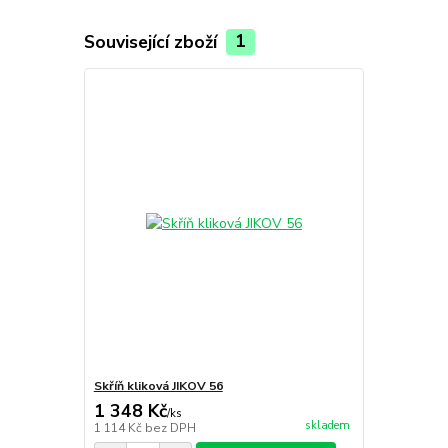
Související zboží
1
Skříň kliková JIKOV 56
1 348 Kč
/
ks
skladem
1 114 Kč
bez DPH