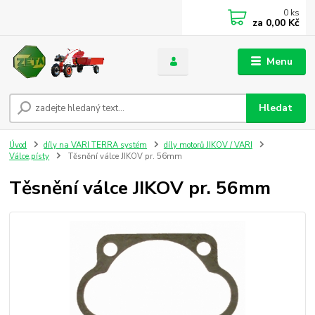
0
ks
za
0,00 Kč
Menu
Hledat
Úvod
díly na VARI TERRA systém
díly motorů JIKOV / VARI
Válce,písty
Těsnění válce JIKOV pr. 56mm
Těsnění válce JIKOV pr. 56mm