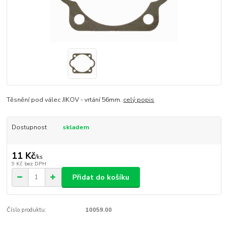
Těsnění pod válec JIKOV - vrtání 56mm.
celý popis
Dostupnost
skladem
11 Kč
/
ks
9 Kč
bez DPH
Přidat do košíku
Číslo produktu:
10059.00