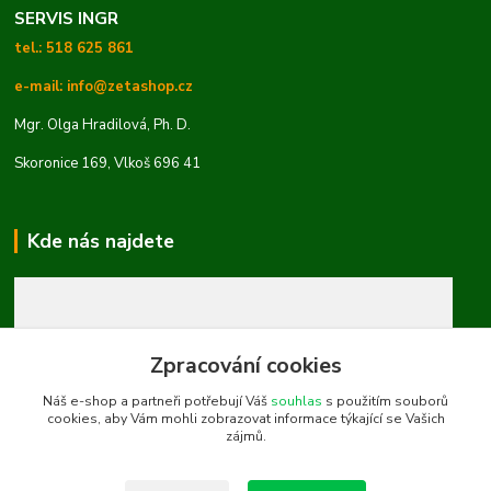
SERVIS INGR
tel.: 518 625 861
e-mail: info@zetashop.cz
Mgr. Olga Hradilová, Ph. D.
Skoronice 169, Vlkoš 696 41
Kde nás najdete
Zpracování cookies
Náš e-shop a partneři potřebují Váš
souhlas
s použitím souborů
cookies, aby Vám mohli zobrazovat informace týkající se Vašich
zájmů.