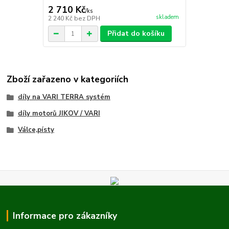
2 710 Kč
/
ks
skladem
2 240 Kč
bez DPH
Přidat do košíku
Zboží zařazeno v kategoriích
díly na VARI TERRA systém
díly motorů JIKOV / VARI
Válce,písty
Informace pro zákazníky