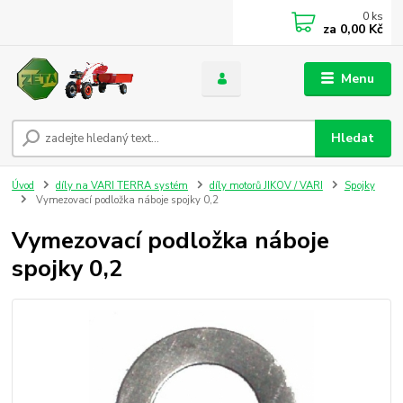
0
ks
za
0,00 Kč
Menu
Hledat
Úvod
díly na VARI TERRA systém
díly motorů JIKOV / VARI
Spojky
Vymezovací podložka náboje spojky 0,2
Vymezovací podložka náboje
spojky 0,2