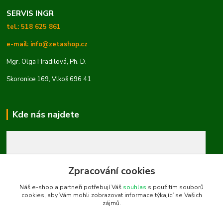
SERVIS INGR
tel.: 518 625 861
e-mail: info@zetashop.cz
Mgr. Olga Hradilová, Ph. D.
Skoronice 169, Vlkoš 696 41
Kde nás najdete
Zpracování cookies
Náš e-shop a partneři potřebují Váš
souhlas
s použitím souborů
cookies, aby Vám mohli zobrazovat informace týkající se Vašich
zájmů.