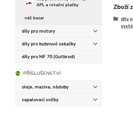
APL a rotační plečky
Zboží 
náš bazar
díly 
syst
díly pro motory
díly pro bubnové sekačky
díly pro MF 70 (Gutbrod)
PŘÍSLUŠENSTVÍ
oleje, maziva, nádoby
zapalovací svíčky