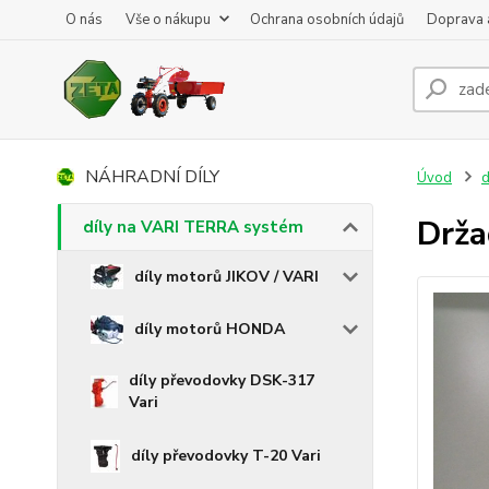
O nás
Vše o nákupu
Ochrana osobních údajů
Doprava 
NÁHRADNÍ DÍLY
Úvod
d
Drža
díly na VARI TERRA systém
díly motorů JIKOV / VARI
díly motorů HONDA
díly převodovky DSK-317
Vari
díly převodovky T-20 Vari