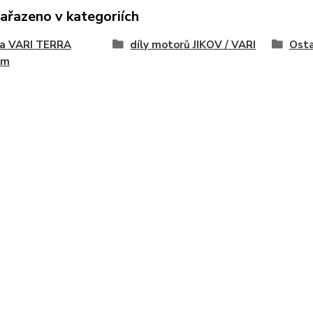
zařazeno v kategoriích
na VARI TERRA
díly motorů JIKOV / VARI
Osta
ém