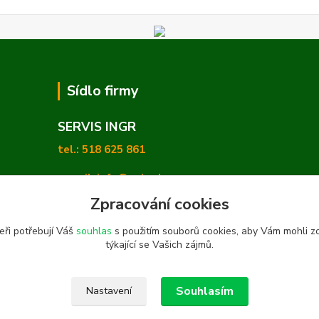
Sídlo firmy
SERVIS INGR
tel.: 518 625 861
e-mail: info@zetashop.cz
Zpracování cookies
Mgr. Olga Hradilová, Ph. D.
eři potřebují Váš
souhlas
s použitím souborů cookies, aby Vám mohli z
Skoronice 169, Vlkoš 696 41
týkající se Vašich zájmů.
Souhlasím
Nastavení