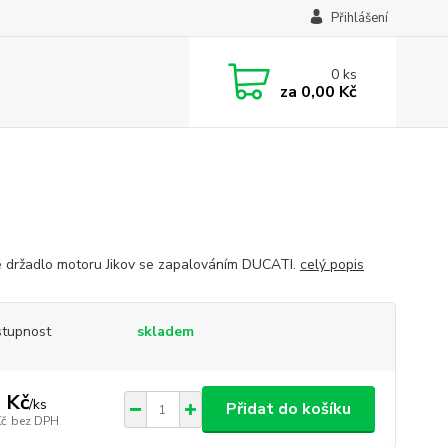
Přihlášení
0
ks
za
0,00 Kč
 držadlo motoru Jikov se zapalováním DUCATI.
celý popis
tupnost
skladem
 Kč
/
ks
Přidat do košíku
Kč
bez DPH