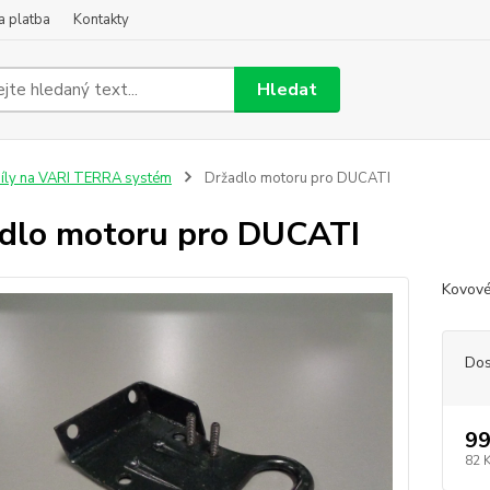
a platba
Kontakty
Hledat
íly na VARI TERRA systém
Držadlo motoru pro DUCATI
dlo motoru pro DUCATI
Kovové
Dos
99
82 