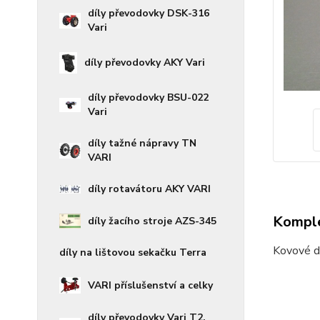
díly převodovky DSK-316
Vari
díly převodovky AKY Vari
díly převodovky BSU-022
Vari
díly tažné nápravy TN
VARI
díly rotavátoru AKY VARI
Komple
díly žacího stroje AZS-345
Kovové d
díly na lištovou sekačku Terra
VARI příslušenství a celky
díly převodovky Vari T2,