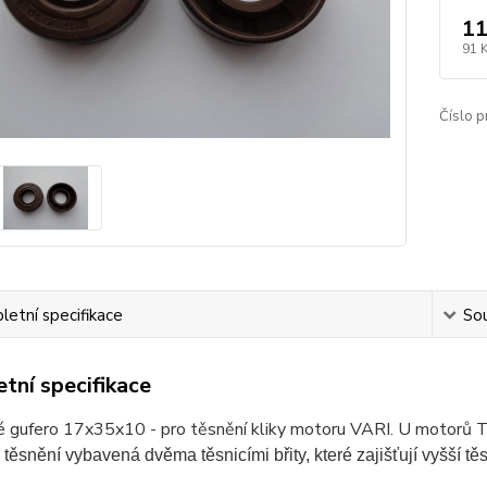
11
91 
Číslo p
etní specifikace
Sou
tní specifikace
 gufero 17x35x10 - pro těsnění kliky motoru VARI. U motorů Ter
 těsnění vybavená dvěma těsnicími břity, které zajišťují vyšší t