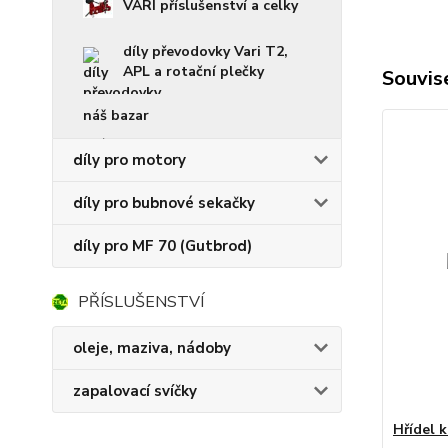
VARI příslušenství a celky
díly převodovky Vari T2,
APL a rotační plečky
Souvise
náš bazar
díly pro motory
díly pro bubnové sekačky
díly pro MF 70 (Gutbrod)
PŘÍSLUŠENSTVÍ
oleje, maziva, nádoby
zapalovací svíčky
Hřídel 