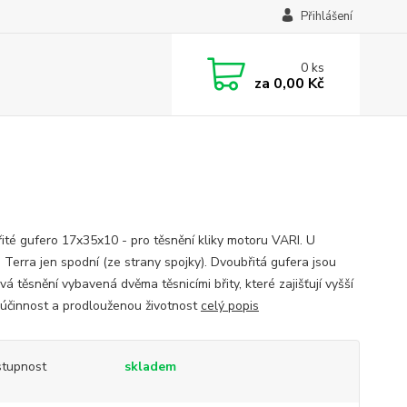
Přihlášení
0
ks
za
0,00 Kč
ité gufero 17x35x10 - pro těsnění kliky motoru VARI. U
 Terra jen spodní (ze strany spojky). Dvoubřitá gufera jsou
vá těsnění vybavená dvěma těsnicími břity, které zajišťují vyšší
í účinnost a prodlouženou životnost
celý popis
tupnost
skladem