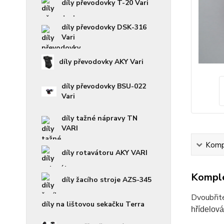
díly převodovky T-20 Vari
díly převodovky DSK-316
Vari
díly převodovky AKY Vari
díly převodovky BSU-022
Vari
díly tažné nápravy TN
VARI
Kompl
díly rotavátoru AKY VARI
Komple
díly žacího stroje AZS-345
Dvoubřité
díly na lištovou sekačku Terra
hřídelová