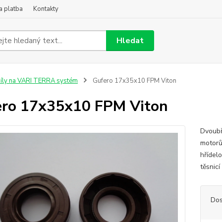
a platba
Kontakty
Hledat
íly na VARI TERRA systém
Gufero 17x35x10 FPM Viton
ro 17x35x10 FPM Viton
Dvoubř
motorů
hřídelo
těsnic
Dos