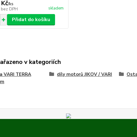
 Kč
/
ks
skladem
č
bez DPH
Přidat do košíku
zařazeno v kategoriích
na VARI TERRA
díly motorů JIKOV / VARI
Osta
ém