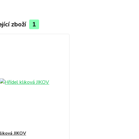
jící zboží
1
kliková JIKOV