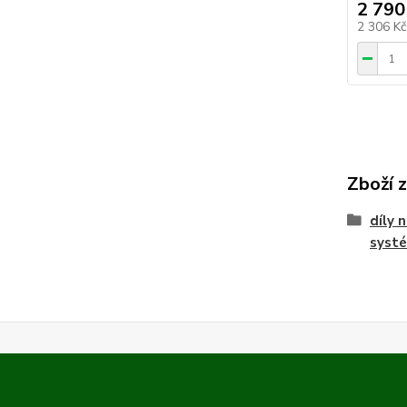
2 790
2 306 K
Zboží 
díly 
syst