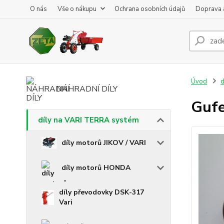
O nás
Vše o nákupu
Ochrana osobních údajů
Doprava 
Úvod
d
NÁHRADNÍ DÍLY
Gufe
díly na VARI TERRA systém
díly motorů JIKOV / VARI
díly motorů HONDA
díly převodovky DSK-317
Vari