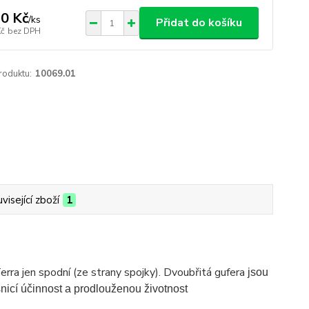
0 Kč
/
ks
Přidat do košíku
Kč
bez DPH
roduktu:
10069.01
visející zboží
1
ra jen spodní (ze strany spojky). Dvoubřitá gufera
jsou
ěsnicí účinnost a prodlouženou životnost