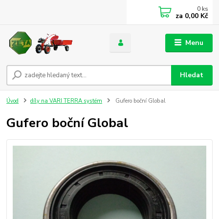
0
ks
za
0,00 Kč
Menu
Hledat
Úvod
díly na VARI TERRA systém
Gufero boční Global
Gufero boční Global