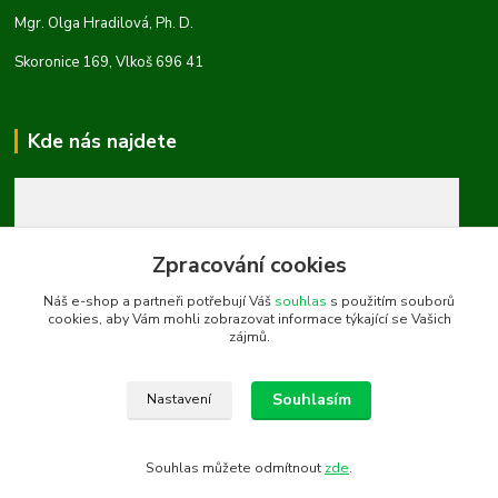
Mgr. Olga Hradilová, Ph. D.
Skoronice 169, Vlkoš 696 41
Kde nás najdete
Zpracování cookies
Náš e-shop a partneři potřebují Váš
souhlas
s použitím souborů
cookies, aby Vám mohli zobrazovat informace týkající se Vašich
zájmů.
Souhlasím
Nastavení
Souhlas můžete odmítnout
zde
.
Vytvořeno na
Eshop-rychle.cz