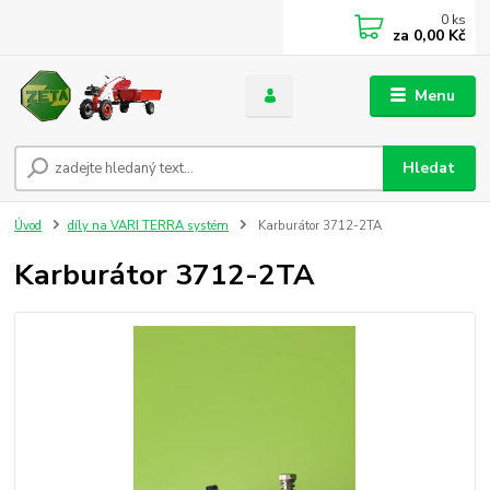
0
ks
za
0,00 Kč
Menu
Hledat
Úvod
díly na VARI TERRA systém
Karburátor 3712-2TA
Karburátor 3712-2TA