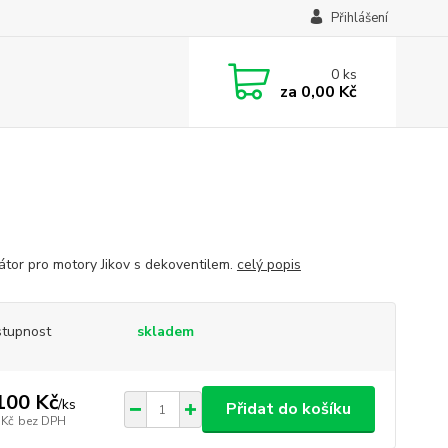
Přihlášení
0
ks
za
0,00 Kč
átor pro motory Jikov s dekoventilem.
celý popis
tupnost
skladem
100 Kč
/
ks
Přidat do košíku
 Kč
bez DPH