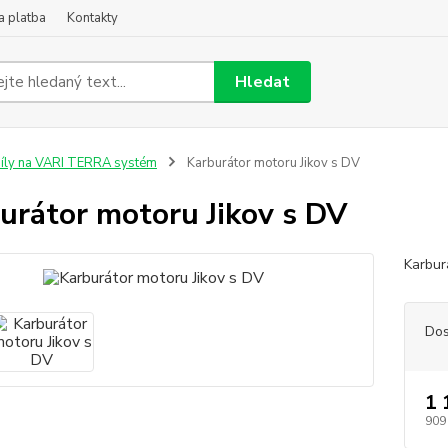
a platba
Kontakty
Hledat
íly na VARI TERRA systém
Karburátor motoru Jikov s DV
urátor motoru Jikov s DV
Karbur
Dos
1 
909