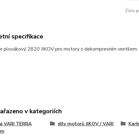
Číslo p
tní specifikace
or plovákový 2820 JIKOV pro motory s dekompresním ventilem.
zařazeno v kategoriích
na VARI TERRA
díly motorů JIKOV / VARI
Karb
ém