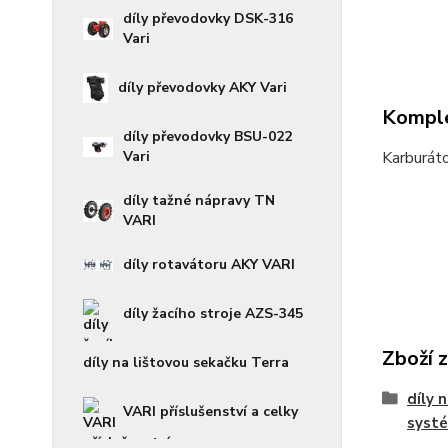
díly převodovky DSK-316
Vari
díly převodovky AKY Vari
Komple
díly převodovky BSU-022
Vari
Karburát
díly tažné nápravy TN
VARI
díly rotavátoru AKY VARI
díly žacího stroje AZS-345
Zboží 
díly na lištovou sekačku Terra
díly 
VARI příslušenství a celky
syst