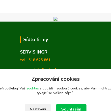
Sídlo firmy
SERVIS INGR
tel.: 518 625 861
e-mail: info@zetashop.cz
Zpracování cookies
Mgr. Olga Hradilová, Ph. D.
eři potřebují Váš
souhlas
s použitím souborů cookies, aby Vám mohli z
Skoronice 169, Vlkoš 696 41
týkající se Vašich zájmů.
Souhlasím
Nastavení