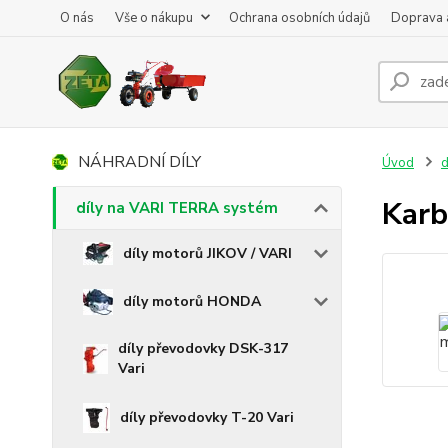
O nás
Vše o nákupu
Ochrana osobních údajů
Doprava 
NÁHRADNÍ DÍLY
Úvod
d
Karb
díly na VARI TERRA systém
díly motorů JIKOV / VARI
díly motorů HONDA
díly převodovky DSK-317
Vari
díly převodovky T-20 Vari