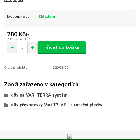
Dostupnost
Skladem
280 Kč
/
ks
231 Kč
bez DPH
Přidat do košíku
Číslo produktu:
22003.00
Zboží zařazeno v kategoriích
díly na VARI TERRA systém
díly převodovky Vari T2, APL a rotační plečky