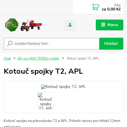
0
ks
za
0,00 Kč
Menu
Hledat
Úvod
díly na VARI TERRA systém
Kotouč spojky T2, APL
Kotouč spojky T2, APL
Kotouč spojky na převodovku T2 a APL. Průměr otvoru pro hřídel 12mm.
celý popis