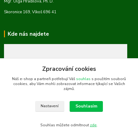
Mgr. Olga Hradilová, Ph. D.
Skoronice 169, Vlkoš 696 41
Kde nás najdete
Zpracování cookies
Náš e-shop a partneři potřebují Váš
souhlas
s použitím souborů
cookies, aby Vám mohli zobrazovat informace týkající se Vašich
zájmů.
Souhlasím
Nastavení
Souhlas můžete odmítnout
zde
.
Vytvořeno na
Eshop-rychle.cz