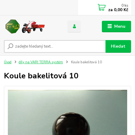
0
ks
za
0,00 Kč
Menu
Hledat
Úvod
díly na VARI TERRA systém
Koule bakelitová 10
Koule bakelitová 10