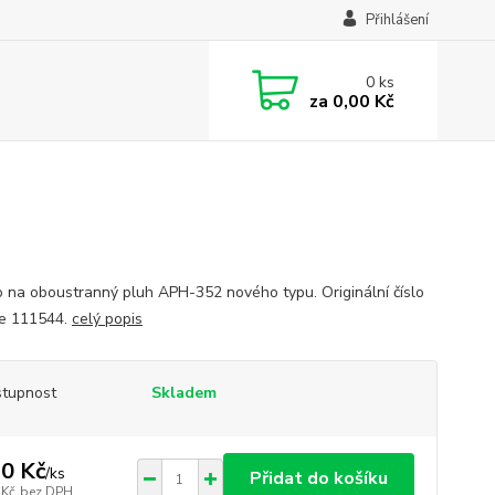
Přihlášení
0
ks
za
0,00 Kč
lo na oboustranný pluh APH-352 nového typu. Originální číslo
e 111544.
celý popis
tupnost
Skladem
0 Kč
/
ks
Přidat do košíku
 Kč
bez DPH