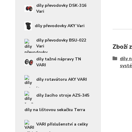
díly převodovky DSK-316
Vari
díly převodovky AKY Vari
díly převodovky BSU-022
Zboží 
Vari
díly 
díly tažné nápravy TN
VARI
syst
díly rotavátoru AKY VARI
díly žacího stroje AZS-345
díly na lištovou sekačku Terra
VARI příslušenství a celky