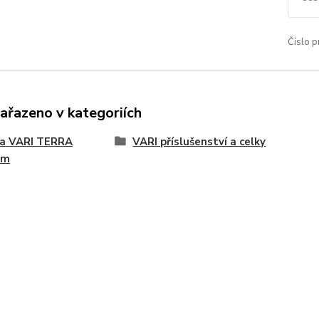
Číslo p
zařazeno v kategoriích
na VARI TERRA
VARI příslušenství a celky
ém