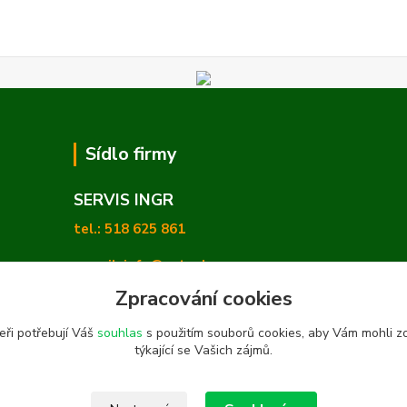
Sídlo firmy
SERVIS INGR
tel.: 518 625 861
e-mail: info@zetashop.cz
Zpracování cookies
Mgr. Olga Hradilová, Ph. D.
eři potřebují Váš
souhlas
s použitím souborů cookies, aby Vám mohli z
Skoronice 169, Vlkoš 696 41
týkající se Vašich zájmů.