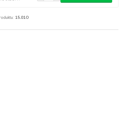
roduktu:
15.01O