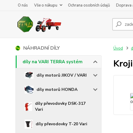
O nás
Vše o nákupu
Ochrana osobních údajů
Doprava 
NÁHRADNÍ DÍLY
Úvod
d
Kroj
díly na VARI TERRA systém
díly motorů JIKOV / VARI
díly motorů HONDA
díly převodovky DSK-317
Vari
díly převodovky T-20 Vari