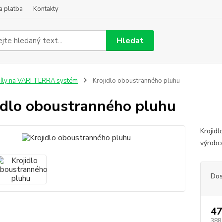
a platba
Kontakty
Hledat
íly na VARI TERRA systém
Krojidlo oboustranného pluhu
idlo oboustranného pluhu
Krojid
výrobc
Dos
47
388