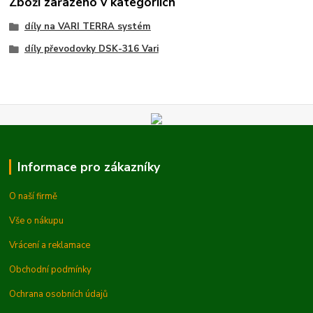
Zboží zařazeno v kategoriích
díly na VARI TERRA systém
díly převodovky DSK-316 Vari
Informace pro zákazníky
O naší firmě
Vše o nákupu
Vrácení a reklamace
Obchodní podmínky
Ochrana osobních údajů