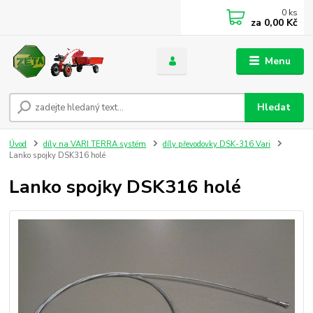
0
ks
za
0,00 Kč
Menu
Hledat
Úvod
díly na VARI TERRA systém
díly převodovky DSK-316 Vari
Lanko spojky DSK316 holé
Lanko spojky DSK316 holé