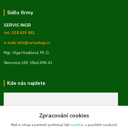
Sídlo firmy
SERVIS INGR
tel.: 518 625 861
e-mail: info@zetashop.cz
Mgr. Olga Hradilová, Ph. D.
Skoronice 169, Vlkoš 696 41
Kde nás najdete
Zpracování cookies
Náš e-shop a partneři potřebují Váš
souhlas
s použitím souborů