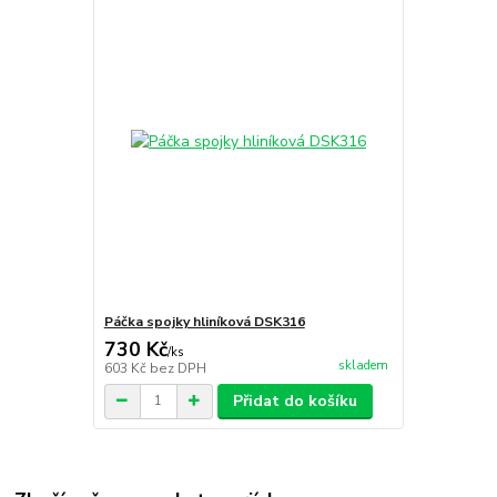
Páčka spojky hliníková DSK316
730 Kč
/
ks
skladem
603 Kč
bez DPH
Přidat do košíku