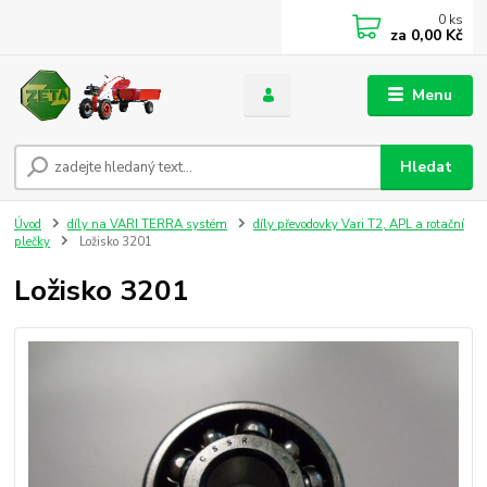
0
ks
za
0,00 Kč
Menu
Hledat
Úvod
díly na VARI TERRA systém
díly převodovky Vari T2, APL a rotační
plečky
Ložisko 3201
Ložisko 3201