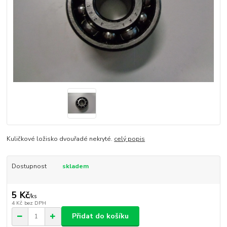
Kuličkové ložisko dvouřadé nekryté.
celý popis
Dostupnost
skladem
5 Kč
/
ks
4 Kč
bez DPH
Přidat do košíku