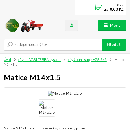
0
ks
za
0,00 Kč
Menu
Hledat
Úvod
díly na VARI TERRA systém
díly žacího stroje AZS-345
Matice
M14x1,5
Matice M14x1,5
Matice M14x1.5 šroubu sečení vysoká.
celý popis