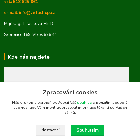
tel.: 518 625 861
e-mail: info@zetashop.cz
Mgr. Olga Hradilová, Ph. D.
Skoronice 169, Vlkoš 696 41
Kde nás najdete
Zpracování cookies
Náš e-shop a partneři potřebují Váš
souhlas
s použitím souborů
cookies, aby Vám mohli zobrazovat informace týkající se Vašich
zájmů.
Souhlasím
Nastavení