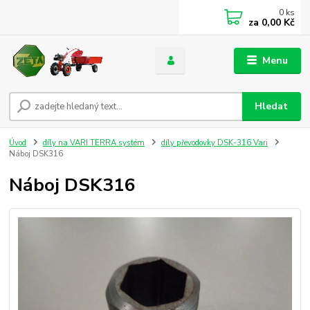
0
ks
za
0,00 Kč
Menu
Hledat
Úvod
díly na VARI TERRA systém
díly převodovky DSK-316 Vari
Náboj DSK316
Náboj DSK316