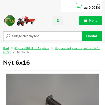
0
ks
za
0,00 Kč
Menu
Hledat
Úvod
díly na VARI TERRA systém
díly převodovky Vari T2, APL a rotační
plečky
Nýt 6x16
Nýt 6x16