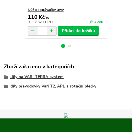
Nůž okopávačky levý
Nůž okopáva
110 Kč
110 Kč
/
ks
/
ks
Skladem
91 Kč
bez DPH
91 Kč
bez D
Přidat do košíku
Zboží zařazeno v kategoriích
díly na VARI TERRA systém
díly převodovky Vari T2, APL a rotační plečky