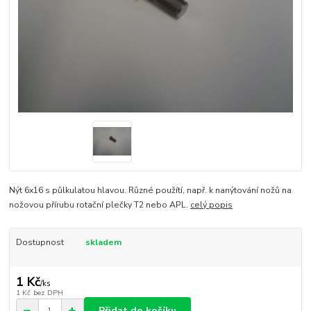
Nýt 6x16 s půlkulatou hlavou. Různé použítí, např. k nanýtování nožů na
nožovou přírubu rotační plečky T2 nebo APL.
celý popis
Dostupnost
skladem
1 Kč
/
ks
1 Kč
bez DPH
Přidat do košíku