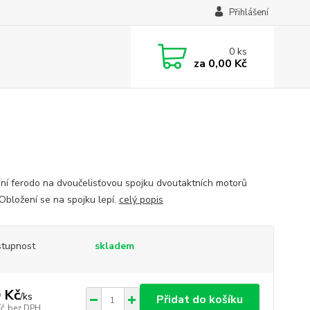
Přihlášení
0
ks
za
0,00 Kč
ní ferodo na dvoučelisťovou spojku dvoutaktních motorů
 Obložení se na spojku lepí.
celý popis
tupnost
skladem
 Kč
/
ks
Přidat do košíku
Kč
bez DPH