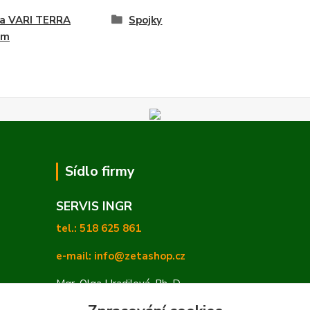
na VARI TERRA
Spojky
ém
Sídlo firmy
SERVIS INGR
tel.: 518 625 861
e-mail: info@zetashop.cz
Mgr. Olga Hradilová, Ph. D.