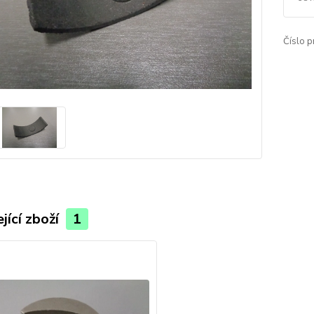
Číslo p
jící zboží
1