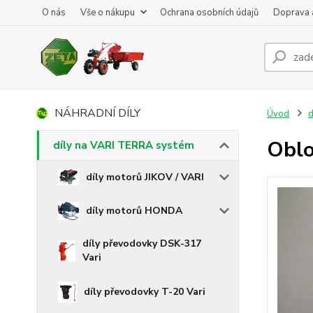
O nás
Vše o nákupu
Ochrana osobních údajů
Doprava 
NÁHRADNÍ DÍLY
Úvod
d
Oblo
díly na VARI TERRA systém
díly motorů JIKOV / VARI
díly motorů HONDA
díly převodovky DSK-317
Vari
díly převodovky T-20 Vari