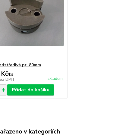
odstředivá pr. 80mm
 Kč
/
ks
skladem
ez DPH
Přidat do košíku
zařazeno v kategoriích