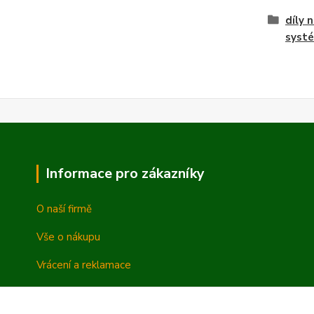
díly 
syst
Informace pro zákazníky
O naší firmě
Vše o nákupu
Vrácení a reklamace
Obchodní podmínky