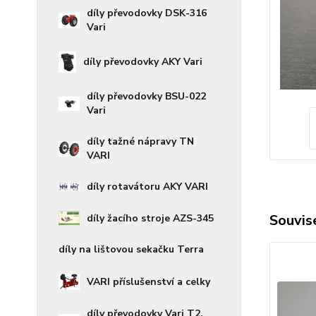
díly převodovky DSK-316
Vari
díly převodovky AKY Vari
díly převodovky BSU-022
Vari
díly tažné nápravy TN
VARI
díly rotavátoru AKY VARI
Souvise
díly žacího stroje AZS-345
díly na lištovou sekačku Terra
VARI příslušenství a celky
díly převodovky Vari T2,