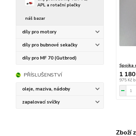
APL a rotační plečky
náš bazar
díly pro motory
díly pro bubnové sekačky
díly pro MF 70 (Gutbrod)
Spojka 
1 180
PŘÍSLUŠENSTVÍ
975 Kč
b
oleje, maziva, nádoby
zapalovací svíčky
Zboží 