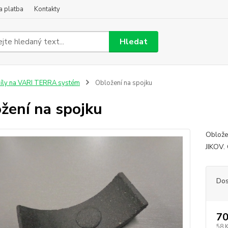
a platba
Kontakty
Hledat
íly na VARI TERRA systém
Obložení na spojku
žení na spojku
Oblože
JIKOV.
Dos
70
58 