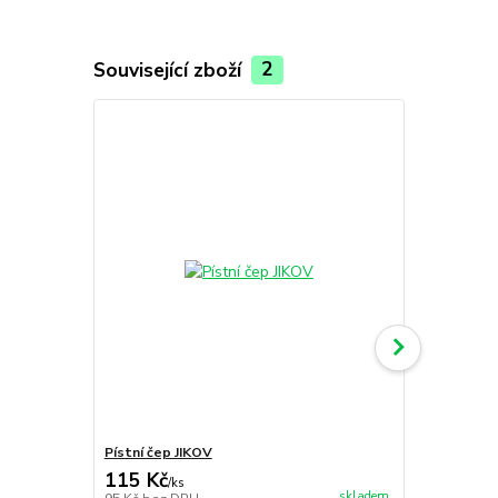
Související zboží
2
Pístní čep JIKOV
Jehlové loži
115 Kč
145 Kč
/
ks
/
ks
skladem