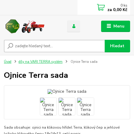
0
ks
za
0,00 Kč
Menu
Hledat
Úvod
díly na VARI TERRA systém
Ojnice Terra sada
Ojnice Terra sada
Sada obsahuje: ojnici na klikovou hřídel Terra, klikový čep a jehlové
ložisko klikového čepu 18x24x13.
celý popis