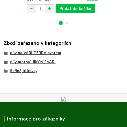
95 Kč
bez DPH
120 Kč
bez 
Přidat do košíku
Zboží zařazeno v kategoriích
díly na VARI TERRA systém
díly motorů JIKOV / VARI
Skříně, klikovky
Informace pro zákazníky