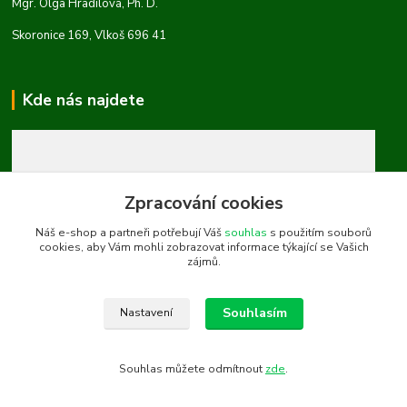
Mgr. Olga Hradilová, Ph. D.
Skoronice 169, Vlkoš 696 41
Kde nás najdete
Zpracování cookies
Náš e-shop a partneři potřebují Váš
souhlas
s použitím souborů
cookies, aby Vám mohli zobrazovat informace týkající se Vašich
zájmů.
Souhlasím
Nastavení
Souhlas můžete odmítnout
zde
.
Vytvořeno na
Eshop-rychle.cz