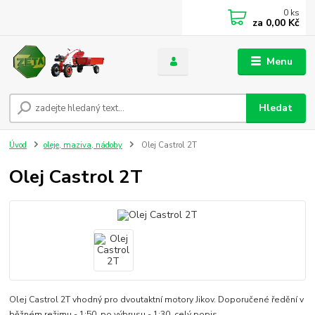
0
ks
za
0,00 Kč
Menu
Hledat
Úvod
oleje, maziva, nádoby
Olej Castrol 2T
Olej Castrol 2T
Olej Castrol 2T vhodný pro dvoutaktní motory Jikov. Doporučené ředění v
běžném režimu - 1:50, po výbrusu - 1:30.
celý popis