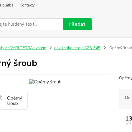
a platba
Kontakty
Hledat
íly na VARI TERRA systém
díly žacího stroje AZS-345
Opěrný šrou
ný šroub
Opěrný
Dos
13
107