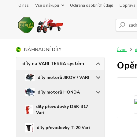
O nás
Vše o nákupu
Ochrana osobních údajů
Doprava 
NÁHRADNÍ DÍLY
Úvod
d
Opěr
díly na VARI TERRA systém
díly motorů JIKOV / VARI
díly motorů HONDA
díly převodovky DSK-317
Vari
díly převodovky T-20 Vari