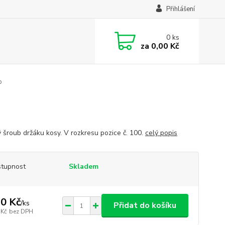
Přihlášení
0
ks
za
0,00 Kč
b
 šroub držáku kosy. V rozkresu pozice č. 100.
celý popis
tupnost
Skladem
0 Kč
/
ks
Přidat do košíku
 Kč
bez DPH