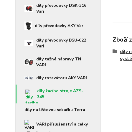
díly převodovky DSK-316
Vari
díly převodovky AKY Vari
Zboží 
díly převodovky BSU-022
Vari
díly 
syst
díly tažné nápravy TN
VARI
díly rotavátoru AKY VARI
díly žacího stroje AZS-
345
díly na lištovou sekačku Terra
VARI příslušenství a celky