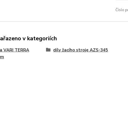
Číslo p
zařazeno v kategoriích
na VARI TERRA
díly žacího stroje AZS-345
ém