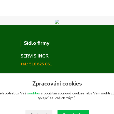
Sídlo firmy
SERVIS INGR
tel.: 518 625 861
e-mail: info@zetashop.cz
Zpracování cookies
Mgr. Olga Hradilová, Ph. D.
eři potřebují Váš
souhlas
s použitím souborů cookies, aby Vám mohli z
Skoronice 169, Vlkoš 696 41
týkající se Vašich zájmů.