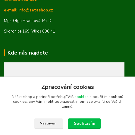
e-mail: info@zetashop.cz
Mgr. Olga Hradilová, Ph. D.
Skoronice 169, Vlkoš 696 41
Kde nás najdete
Zpracování cookies
Náš e-shop a partneři potřebují Váš
souhlas
s použitím souborů
cookies, aby Vám mohli zobrazovat informace týkající se Vašich
zájmů.
Souhlasím
Nastavení