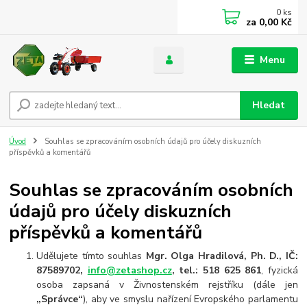
0
ks
za
0,00 Kč
Menu
Hledat
Úvod
Souhlas se zpracováním osobních údajů pro účely diskuzních
příspěvků a komentářů
Souhlas se zpracováním osobních
údajů pro účely diskuzních
příspěvků a komentářů
Udělujete tímto souhlas
Mgr. Olga Hradilová, Ph. D.,
IČ:
87589702,
info@zetashop.cz
, tel.: 518 625 861
, fyzická
osoba zapsaná v Živnostenském rejstříku (dále jen
„Správce“
), aby ve smyslu nařízení Evropského parlamentu