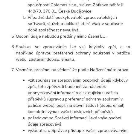
společností Golemos s.r.o., sídlem Zátkovo nábřeží
448/73, 370 01, České Budějovice
Případně další poskytovatelé zpracovatelských
softwarů, služeb a aplikací, které však v současné
době společnost nevyužívá.
Osobní údaje nebudou předány mimo území EU.
Souhlas se zpracováním lze vzít kdykoliv zpět, a to
například úpravou preferencí ochrany soukromí v patičce
webu, zasláním dopisu, emailu.
Vezměte, prosíme, na vědomí, že podle Nařízení máte právo:
vzít souhlas se zpracováním osobních údajů kdykoliv
zpět, toto zpětvzetí bude mít za následek
anonymizování informací o diskutujícím u vašich
příspěvků (úpravou preferencí ochrany soukromí v
patičce webu), popř. na slovní žádost (dopis, email)
kompletní výmaz vašich diskuzních příspěvků.
požadovat po Správci informaci, jaké vaše osobní
údaje zpracovává
vyžádat si u Správce přístup k vašim zpracovávaným