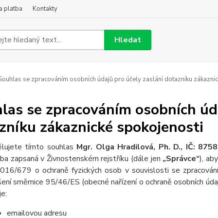
a platba
Kontakty
Hledat
ouhlas se zpracováním osobních údajů pro účely zaslání dotazníku zákaznic
las se zpracováním osobních úda
zníku zákaznické spokojenosti
lujete tímto souhlas
Mgr. Olga Hradilová, Ph. D.,
IČ: 875
ba zapsaná v Živnostenském rejstříku (dále jen
„Správce“
), ab
2016/679 o ochraně fyzických osob v souvislosti se zpracová
šení směrnice 95/46/ES (obecné nařízení o ochraně osobních údaj
je:
emailovou adresu