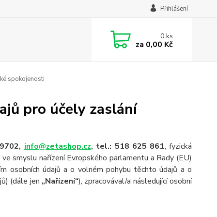
Přihlášení
0
ks
za
0,00 Kč
ké spokojenosti
jů pro účely zaslání
89702,
info@zetashop.cz
, tel.: 518 625 861
, fyzická
y ve smyslu nařízení Evropského parlamentu a Rady (EU)
ním osobních údajů a o volném pohybu těchto údajů a o
ů) (dále jen
„Nařízení“
), zpracovával/a následující osobní