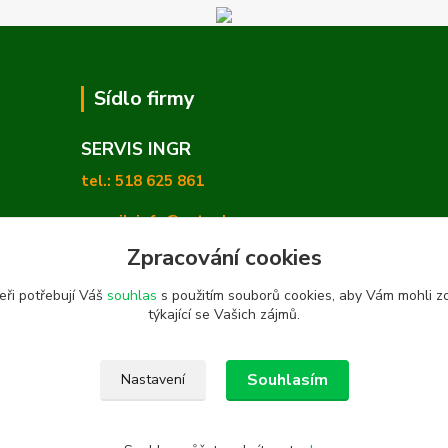
Sídlo firmy
SERVIS INGR
tel.: 518 625 861
e-mail: info@zetashop.cz
Zpracování cookies
Mgr. Olga Hradilová, Ph. D.
eři potřebují Váš
souhlas
s použitím souborů cookies, aby Vám mohli z
Skoronice 169, Vlkoš 696 41
týkající se Vašich zájmů.
Souhlasím
Nastavení