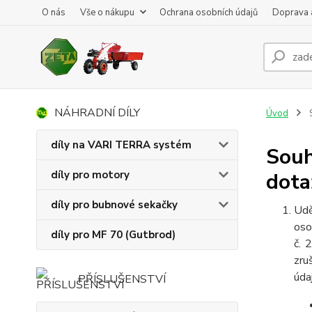
O nás
Vše o nákupu
Ochrana osobních údajů
Doprava 
NÁHRADNÍ DÍLY
Úvod
S
díly na VARI TERRA systém
Souh
díly pro motory
dota
díly pro bubnové sekačky
Udě
oso
díly pro MF 70 (Gutbrod)
č. 
zru
úda
PŘÍSLUŠENSTVÍ