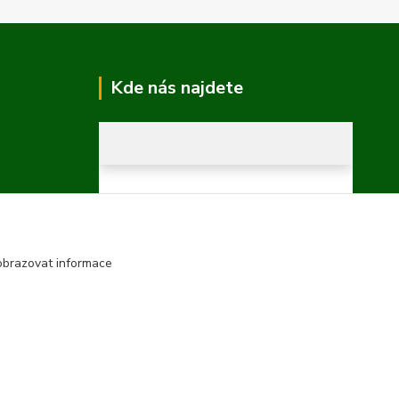
Kde nás najdete
obrazovat informace
Vytvořeno na
Eshop-rychle.cz