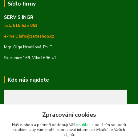
Sídlo firmy
SERVIS INGR
tel.: 518 625 861
e-mail: info@zetashop.cz
Mgr. Olga Hradilová, Ph. D.
Skoronice 169, Vlkoš 696 41
Kde nás najdete
Zpracování cookies
Náš e-shop a partneři potřebují Váš
souhlas
s použitím souborů
cookies, aby Vám mohli zobrazovat informace týkající se Vašich
zájmů.