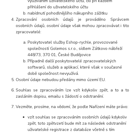
využíváním uživatelského účtu, čili při každém
přihlášení do uživatelského účtu
nabídnutí pohodlnějšího nákupního zážitku
Zpracování osobních údajů je prováděno Správcem
osobních údajů, osobní údaje však mohou zpracovávat i tito
zpracovatelé:
Poskytovatel služby Eshop-rychle, provozované
společností Golemos s.r.o., sídlem Zátkovo nábřeží
448/73, 370 01, České Budějovice
Případně další poskytovatelé zpracovatelských
softwarů, služeb a aplikací, které však v současné
době společnost nevyužívá.
Osobní údaje nebudou předány mimo území EU.
Souhlas se zpracováním lze vzít kdykoliv zpět, a to a to
zasláním dopisu, emailu s žádostí o odstranění.
Vezměte, prosíme, na vědomí, že podle Nařízení máte právo:
vzít souhlas se zpracováním osobních údajů kdykoliv
zpět, toto zpětvzetí bude mít za následek odstranění
uživatelské registrace z databáze včetně s tím