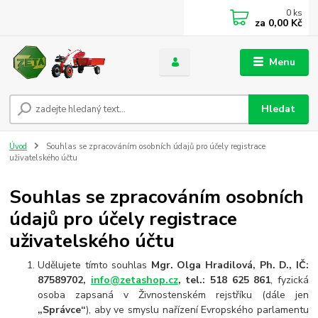
0
ks
za
0,00 Kč
Menu
Hledat
Úvod
Souhlas se zpracováním osobních údajů pro účely registrace
uživatelského účtu
Souhlas se zpracováním osobních
údajů pro účely registrace
uživatelského účtu
Udělujete tímto souhlas
Mgr. Olga Hradilová, Ph. D.,
IČ:
87589702,
info@zetashop.cz
, tel.: 518 625 861
, fyzická
osoba zapsaná v Živnostenském rejstříku (dále jen
„Správce“
), aby ve smyslu nařízení Evropského parlamentu