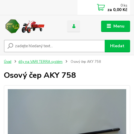
0
ks
za
0,00 Kč
Menu
Hledat
Úvod
díly na VARI TERRA systém
Osový čep AKY 758
Osový čep AKY 758