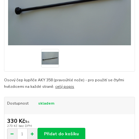
Osový čep kypřiče AKY 358 (pravoúhlé nože) - pro použití se čtyřmi
hvězdicemi na každé straně.
celý popis
Dostupnost
skladem
330 Kč
/
ks
273 Kč
bez DPH
Přidat do košíku