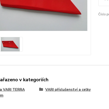
Číslo p
zařazeno v kategoriích
na VARI TERRA
VARI příslušenství a celky
ém