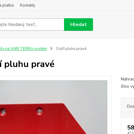
a platba
Kontakty
Hledat
íly na VARI TERRA systém
Ostří pluhu pravé
í pluhu pravé
Náhrad
číslo 
Dos
58
479