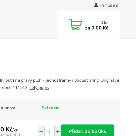
Přihlášení
0
ks
za
0,00 Kč
ní ostří na pravý pluh - jednostranný i oboustranný. Originální
výrobce 111512.
celý popis
tupnost
Skladem
0 Kč
/
ks
Přidat do košíku
 Kč
bez DPH