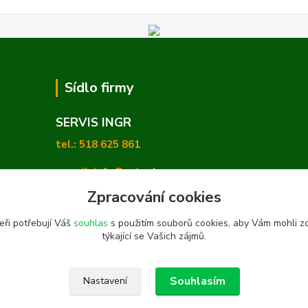
Sídlo firmy
SERVIS INGR
tel.: 518 625 861
e-mail: info@zetashop.cz
Zpracování cookies
Mgr. Olga Hradilová, Ph. D.
eři potřebují Váš
souhlas
s použitím souborů cookies, aby Vám mohli z
Skoronice 169, Vlkoš 696 41
týkající se Vašich zájmů.
Souhlasím
Nastavení