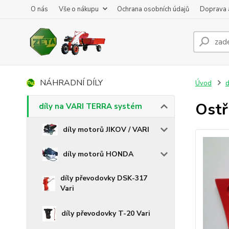
O nás
Vše o nákupu
Ochrana osobních údajů
Doprava 
NÁHRADNÍ DÍLY
Úvod
d
Ostř
díly na VARI TERRA systém
díly motorů JIKOV / VARI
díly motorů HONDA
díly převodovky DSK-317
Vari
díly převodovky T-20 Vari