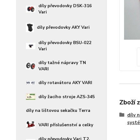
díly převodovky DSK-316
Vari
díly převodovky AKY Vari
díly převodovky BSU-022
Vari
díly tažné nápravy TN
VARI
díly rotavátoru AKY VARI
díly žacího stroje AZS-345
Zboží 
díly na lištovou sekačku Terra
díly 
syst
VARI příslušenství a celky
díly převodovky Vari T2,