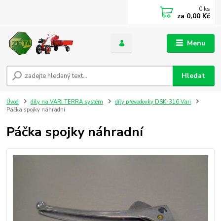
0
ks
za
0,00 Kč
Menu
Hledat
Úvod
díly na VARI TERRA systém
díly převodovky DSK-316 Vari
Páčka spojky náhradní
Páčka spojky náhradní