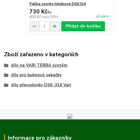
Páčka spojky hliníková DSK316
730 Kč
/
ks
skladem
603 Kč
bez DPH
Přidat do košíku
Zboží zařazeno v kategoriích
díly na VARI TERRA systém
díly pro bubnové sekačky
díly převodovky DSK-316 Vari
Informace pro zákazníky