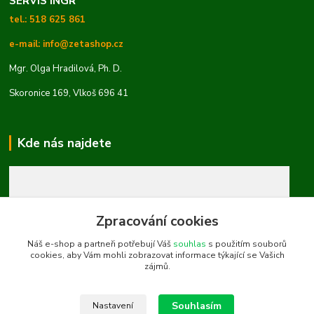
SERVIS INGR
tel.: 518 625 861
e-mail: info@zetashop.cz
Mgr. Olga Hradilová, Ph. D.
Skoronice 169, Vlkoš 696 41
Kde nás najdete
Zpracování cookies
Náš e-shop a partneři potřebují Váš
souhlas
s použitím souborů
cookies, aby Vám mohli zobrazovat informace týkající se Vašich
zájmů.
Souhlasím
Nastavení