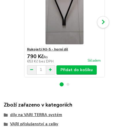
Rukojeti MJ-5 - horní díl
Rukojeť gum
790 Kč
59 Kč
/
ks
/
ks
Skladem
653 Kč
bez DPH
49 Kč
bez D
Přidat do košíku
Zboží zařazeno v kategoriích
díly na VARI TERRA systém
VARI příslušenství a celky