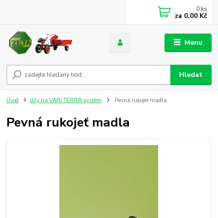
0
ks
za
0,00 Kč
Menu
Hledat
Úvod
díly na VARI TERRA systém
Pevná rukojeť madla
Pevná rukojeť madla